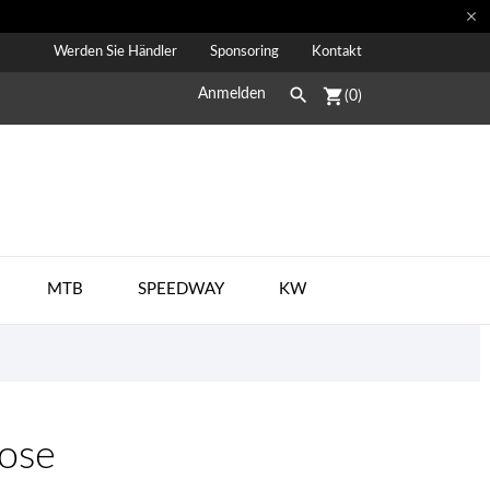

Werden Sie Händler
Sponsoring
Kontakt

shopping_cart
Anmelden
(0)
MTB
SPEEDWAY
KW
ose