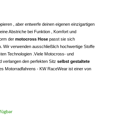
Du musst nie wieder etwas oder irgendwem kopieren , aber entwerfe deinen eigenen einzigartigen 
ine Abstriche bei Funktion , Komfort und 
form der 
motocross Hose
 passt sie sich 
. Wir verwenden ausschließlich hochwertige Stoffe 
ten Technologien .Viele Motocross- und 
d verlangen den perfekten Sitz 
selbst gestaltete 
des Motorradfahrens - KW RaceWear ist einer von 
fügbar