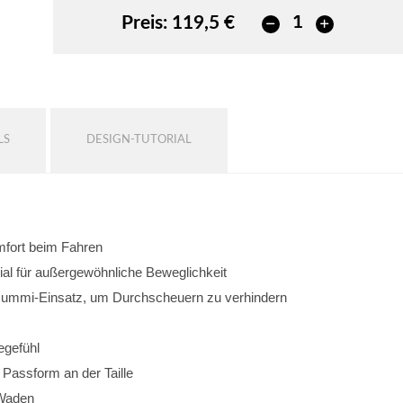
Preis:
119,5 €
LS
DESIGN-TUTORIAL
omfort beim Fahren
al für außergewöhnliche Beweglichkeit
 Gummi-Einsatz, um Durchscheuern zu verhindern
egefühl
e Passform an der Taille
 Waden