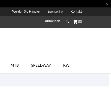

Werden Sie Händler
Sponsoring
Kontakt

shopping_cart
Anmelden
(0)
MTB
SPEEDWAY
KW