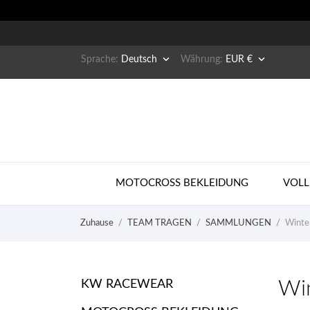


Sprache:
Deutsch
Währung:
EUR €
MOTOCROSS BEKLEIDUNG
VOLL
Zuhause
TEAM TRAGEN
SAMMLUNGEN
Winte
Wi
KW RACEWEAR