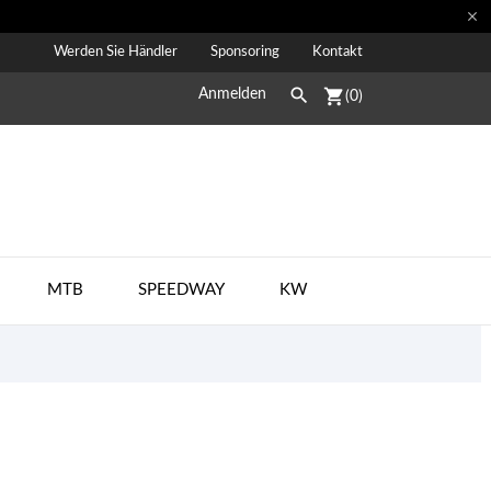

Werden Sie Händler
Sponsoring
Kontakt

shopping_cart
Anmelden
(0)
MTB
SPEEDWAY
KW