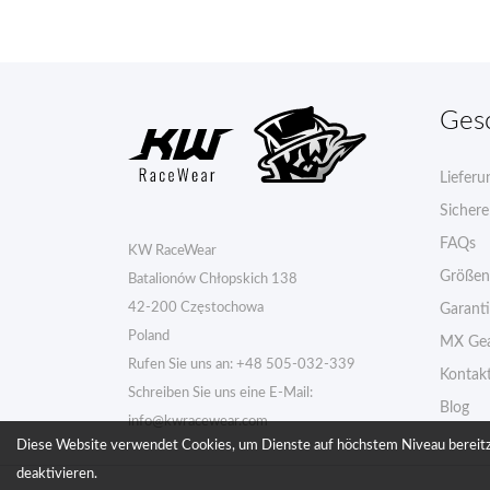
Ges
Lieferu
Sicher
FAQs
KW RaceWear
Größen
Batalionów Chłopskich 138
42-200 Częstochowa
Garant
Poland
MX Gea
Rufen Sie uns an:
+48 505-032-339
Kontak
Schreiben Sie uns eine E-Mail:
Blog
info@kwracewear.com
Diese Website verwendet Cookies, um Dienste auf höchstem Niveau bereitzu
deaktivieren.