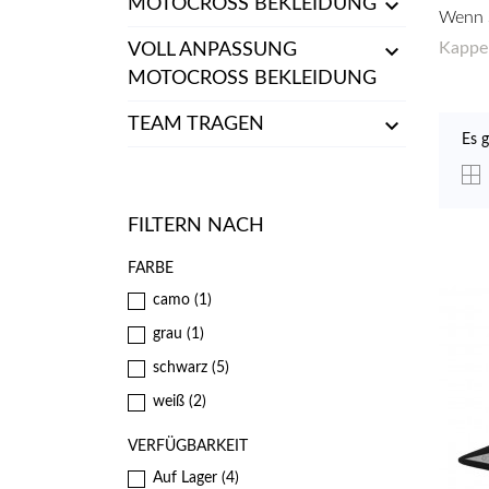

MOTOCROSS BEKLEIDUNG
Wenn S

Kappe
VOLL ANPASSUNG
MOTOCROSS BEKLEIDUNG

TEAM TRAGEN
Es g
FILTERN NACH
FARBE
camo
(1)
grau
(1)
schwarz
(5)
weiß
(2)
VERFÜGBARKEIT
Auf Lager
(4)