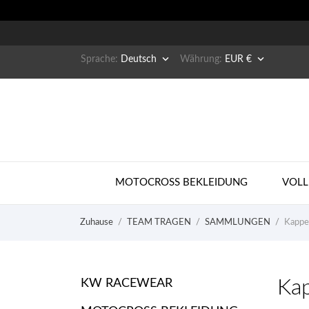


Sprache:
Deutsch
Währung:
EUR €
MOTOCROSS BEKLEIDUNG
VOLL
Zuhause
TEAM TRAGEN
SAMMLUNGEN
Kapp
Ka
KW RACEWEAR