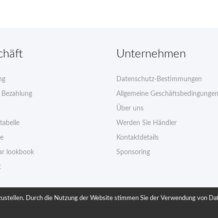
chäft
Unternehmen
ng
Datenschutz-Bestimmungen
e Bezahlung
Allgemeine Geschäftsbedingunge
Über uns
tabelle
Werden Sie Händler
ie
Kontaktdetails
r lookbook
Sponsoring
t
stellen. Durch die Nutzung der Website stimmen Sie der Verwendung von Datei