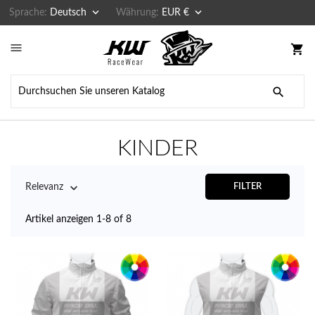


Sprache:
Deutsch
Währung:
EUR €

shopping_cart

KINDER

Relevanz
FILTER
Artikel anzeigen 1-8 of 8