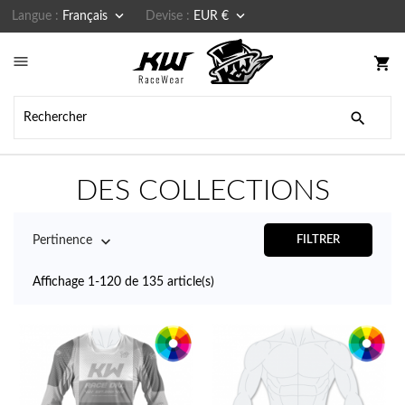


Langue :
Français
Devise :
EUR €

shopping_cart

DES COLLECTIONS

Pertinence
FILTRER
Affichage 1-120 de 135 article(s)