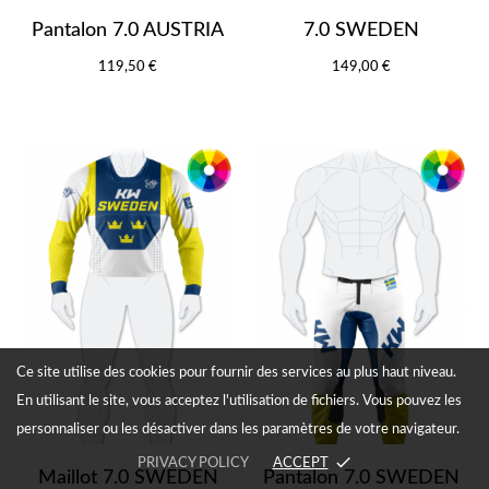
Pantalon 7.0 AUSTRIA
7.0 SWEDEN
119,50 €
149,00 €
Ce site utilise des cookies pour fournir des services au plus haut niveau.
En utilisant le site, vous acceptez l'utilisation de fichiers. Vous pouvez les
personnaliser ou les désactiver dans les paramètres de votre navigateur.
done
PRIVACY POLICY
ACCEPT
Maillot 7.0 SWEDEN
Pantalon 7.0 SWEDEN