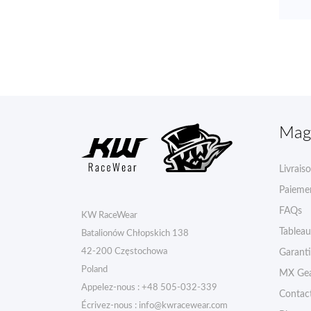
Mag
Livrais
Paiemen
FAQs
KW RaceWear
Tableau 
Batalionów Chłopskich 138
42-200 Częstochowa
Garant
Poland
MX Gea
Appelez-nous :
+48 505-032-339
Contac
Écrivez-nous :
info@kwracewear.com