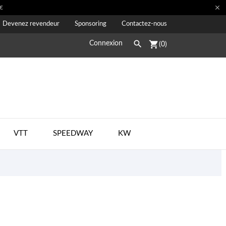

€
Devenez revendeur
Sponsoring
Contactez-nous

shopping_cart
Connexion
(0)
VTT
SPEEDWAY
KW