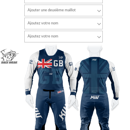
Ajouter une deuxième maillot
Ajoutez votre nom
Police de caractère
Ajoutez votre nom
style
Police de caractère
Couleur de la police
style
Couleur de la police
Couleur du contour
Couleur du contour
Sans contour
Sans contour
AJOUTER
AJOUTER