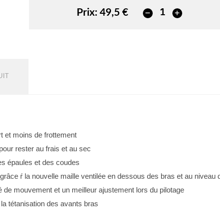
Prix:
49,5 €
UIT
rt et moins de frottement
our rester au frais et au sec
des épaules et des coudes
air grâce ŕ la nouvelle maille ventilée en dessous des bras et au niveau 
é de mouvement et un meilleur ajustement lors du pilotage
 la tétanisation des avants bras