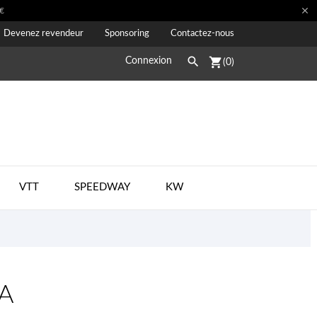

€
Devenez revendeur
Sponsoring
Contactez-nous

shopping_cart
Connexion
(0)
VTT
SPEEDWAY
KW
IA