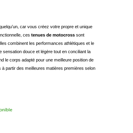
Désormais vous n’avez plus besoin de copier quelqu’un, car vous créez votre propre et unique 
ctionnelle, ces 
tenues de motocross
 sont 
elles combinent les performances athlétiques et le 
sensation douce et légère tout en conciliant la 
nd le corps adapté pour une meilleure position de 
 à partir des meilleures matières premières selon 
onible