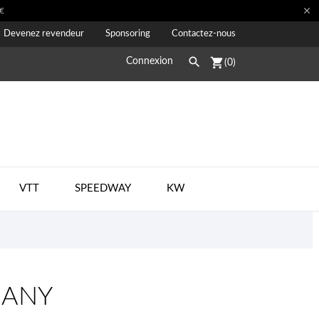

€
Devenez revendeur
Sponsoring
Contactez-nous

shopping_cart
Connexion
(0)
VTT
SPEEDWAY
KW
MANY