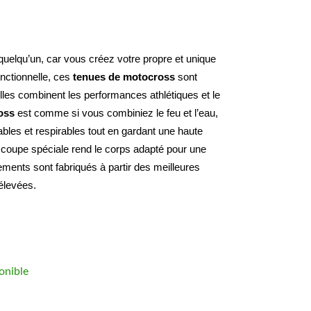
Désormais vous n’avez plus besoin de copier quelqu’un, car vous créez votre propre et unique 
ctionnelle, ces 
tenues de motocross
 sont 
elles combinent les performances athlétiques et le 
oss
 est comme si vous combiniez le feu et l’eau, 
ables et respirables tout en gardant une haute 
e coupe spéciale rend le corps adapté pour une 
ements sont fabriqués à partir des meilleures 
élevées.
onible