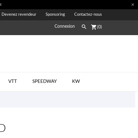

€
Devenez revendeur
Sponsoring
Contactez-nous

shopping_cart
Connexion
(0)
VTT
SPEEDWAY
KW
ND