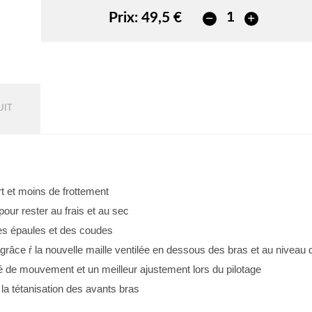
Prix:
49,5 €
UIT
rt et moins de frottement
our rester au frais et au sec
des épaules et des coudes
air grâce ŕ la nouvelle maille ventilée en dessous des bras et au niveau 
é de mouvement et un meilleur ajustement lors du pilotage
 la tétanisation des avants bras