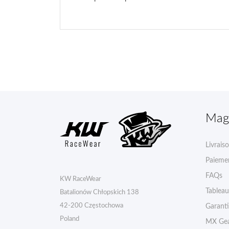
Mag
Livrais
Paiemen
FAQs
KW RaceWear
Tableau 
Batalionów Chłopskich 138
42-200 Częstochowa
Garant
Poland
MX Gea