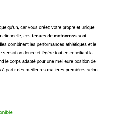
Désormais vous n’avez plus besoin de copier quelqu’un, car vous créez votre propre et unique 
ctionnelle, ces 
tenues de motocross
 sont 
elles combinent les performances athlétiques et le 
sensation douce et légère tout en conciliant la 
nd le corps adapté pour une meilleure position de 
 à partir des meilleures matières premières selon 
onible