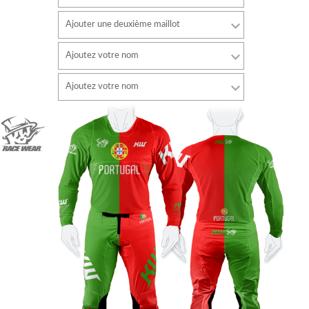
Ajouter une deuxième maillot
Ajoutez votre nom
Police de caractère
Ajoutez votre nom
style
Police de caractère
Couleur de la police
style
Couleur de la police
Couleur du contour
Couleur du contour
Sans contour
Sans contour
AJOUTER
AJOUTER