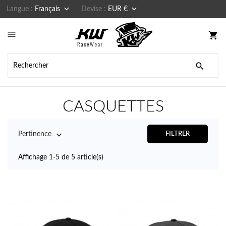


Langue :
Français
Devise :
EUR €

shopping_cart

CASQUETTES

Pertinence
FILTRER
Affichage 1-5 de 5 article(s)