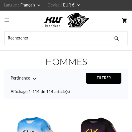


Langue :
Français
Devise :
EUR €

shopping_cart

HOMMES

Pertinence
FILTRER
Affichage 1-114 de 114 article(s)