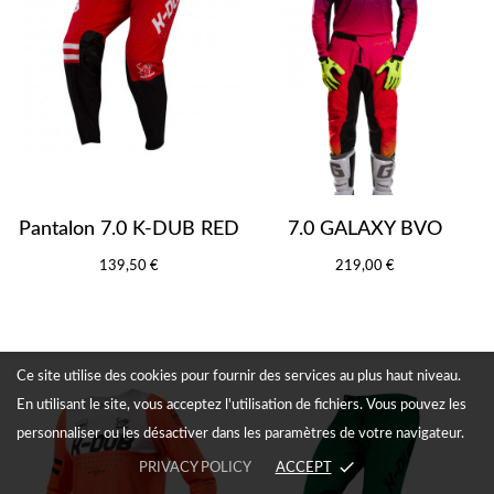
Pantalon 7.0 K-DUB RED
7.0 GALAXY BVO
139,50 €
219,00 €
Ce site utilise des cookies pour fournir des services au plus haut niveau.
En utilisant le site, vous acceptez l'utilisation de fichiers. Vous pouvez les
personnaliser ou les désactiver dans les paramètres de votre navigateur.
done
PRIVACY POLICY
ACCEPT