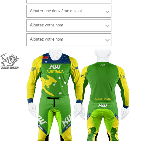
Ajouter une deuxième maillot
Ajoutez votre nom
Police de caractère
Ajoutez votre nom
style
Police de caractère
Couleur de la police
style
Couleur de la police
Couleur du contour
Couleur du contour
Sans contour
Sans contour
AJOUTER
AJOUTER