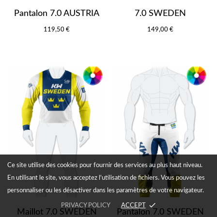
Pantalon 7.0 AUSTRIA
7.0 SWEDEN
119,50 €
149,00 €
Ce site utilise des cookies pour fournir des services au plus haut niveau.
En utilisant le site, vous acceptez l'utilisation de fichiers. Vous pouvez les
personnaliser ou les désactiver dans les paramètres de votre navigateur.
done
PRIVACY POLICY
ACCEPT
Maillot 7.0 SWEDEN
Pantalon 7.0 SWEDEN