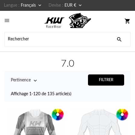


Langue :
Français
Devise :
EUR €

shopping_cart

7.0

Pertinence
FILTRER
Affichage 1-120 de 135 article(s)