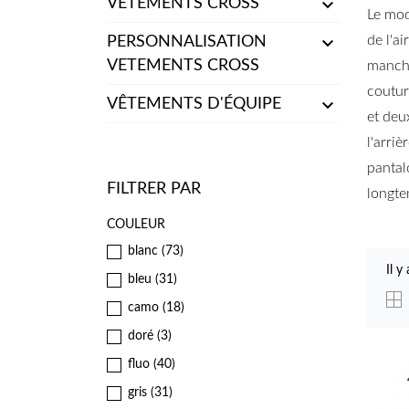

VETEMENTS CROSS
Le mod

de l'ai
PERSONNALISATION
VETEMENTS CROSS
manche
coutur

VÊTEMENTS D'ÉQUIPE
et deu
l'arri
pantal
FILTRER PAR
longte
COULEUR
blanc
(73)
Il y
bleu
(31)
camo
(18)
doré
(3)
fluo
(40)
gris
(31)