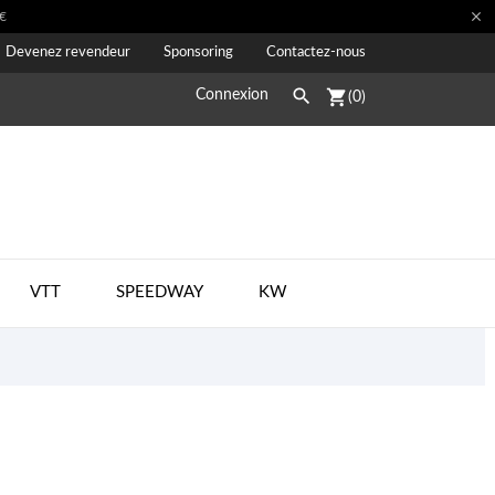

€
Devenez revendeur
Sponsoring
Contactez-nous

shopping_cart
Connexion
(0)
VTT
SPEEDWAY
KW