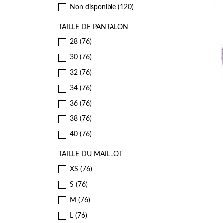
Non disponible
(120)
TAILLE DE PANTALON
28
(76)
30
(76)
32
(76)
34
(76)
36
(76)
38
(76)
40
(76)
TAILLE DU MAILLOT
XS
(76)
S
(76)
M
(76)
L
(76)