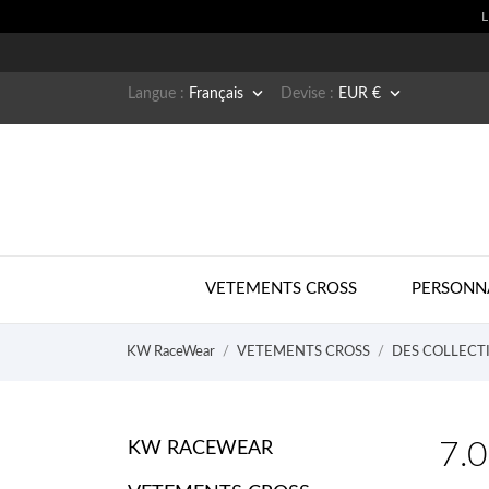


Langue :
Français
Devise :
EUR €
VETEMENTS CROSS
PERSONN
KW RaceWear
VETEMENTS CROSS
DES COLLECT
7.0
KW RACEWEAR