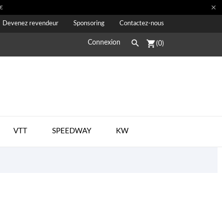

€
Devenez revendeur
Sponsoring
Contactez-nous

shopping_cart
Connexion
(0)
VTT
SPEEDWAY
KW