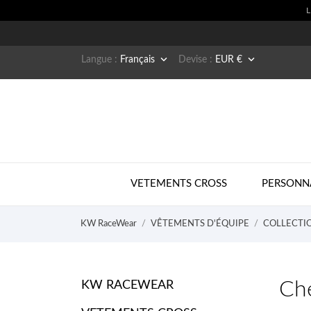


Langue :
Français
Devise :
EUR €
VETEMENTS CROSS
PERSONN
KW RaceWear
VÊTEMENTS D'ÉQUIPE
COLLECTI
Ch
KW RACEWEAR