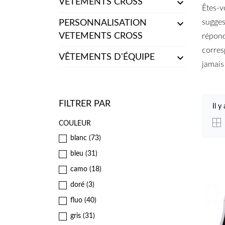

VETEMENTS CROSS
Êtes-v

sugges
PERSONNALISATION
VETEMENTS CROSS
répond
corres

VÊTEMENTS D'ÉQUIPE
jamais 
FILTRER PAR
Il y
COULEUR
blanc
(73)
bleu
(31)
camo
(18)
doré
(3)
fluo
(40)
gris
(31)