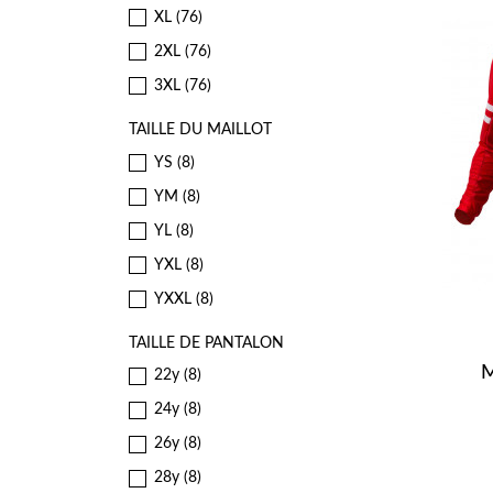
XL
(76)
2XL
(76)
3XL
(76)
TAILLE DU MAILLOT
YS
(8)
YM
(8)
YL
(8)
YXL
(8)
YXXL
(8)
TAILLE DE PANTALON
M
22y
(8)
24y
(8)
26y
(8)
28y
(8)