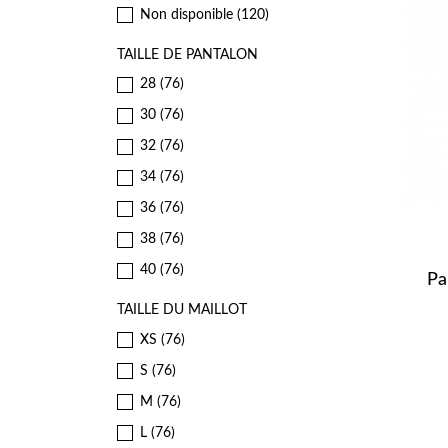
Non disponible
(120)
TAILLE DE PANTALON
28
(76)
30
(76)
32
(76)
34
(76)
36
(76)
38
(76)
40
(76)
Pa
TAILLE DU MAILLOT
XS
(76)
S
(76)
M
(76)
L
(76)