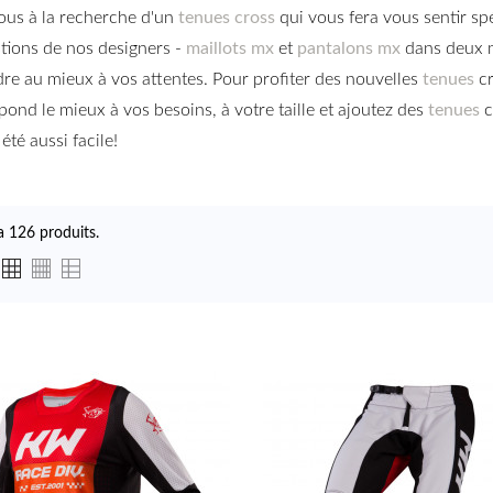
ous à la recherche d'un
tenues cross
qui vous fera vous sentir spé
tions de nos designers -
maillots mx
et
pantalons mx
dans deux m
re au mieux à vos attentes. Pour profiter des nouvelles
tenues
cr
pond le mieux à vos besoins, à votre taille et ajoutez des
tenues
c
été aussi facile!
 a 126 produits.