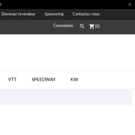

€
Devenez revendeur
Sponsoring
Contactez-nous

shopping_cart
Connexion
(0)
VTT
SPEEDWAY
KW