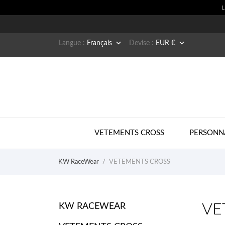


Langue :
Français
Devise :
EUR €
VETEMENTS CROSS
PERSONN
KW RaceWear
VETEMENTS CROSS
VE
KW RACEWEAR