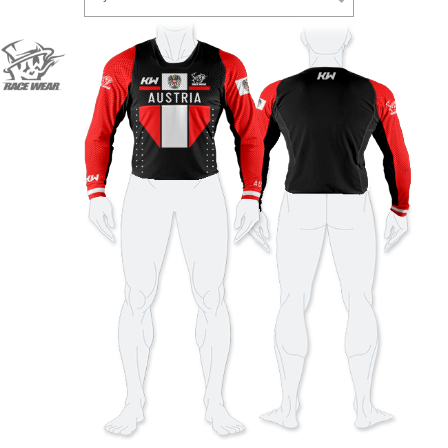
Police de caractère
Couleur de la police
style
Couleur de la police
Couleur du contour
Couleur du contour
Sans contour
Sans contour
AJOUTER
AJOUTER