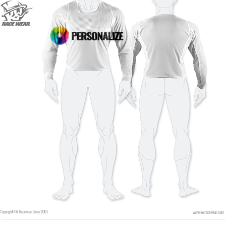
style
Couleur de la police
Couleur du contour
Couleur du contour
Sans contour
Sans contour
AJOUTER
AJOUTER