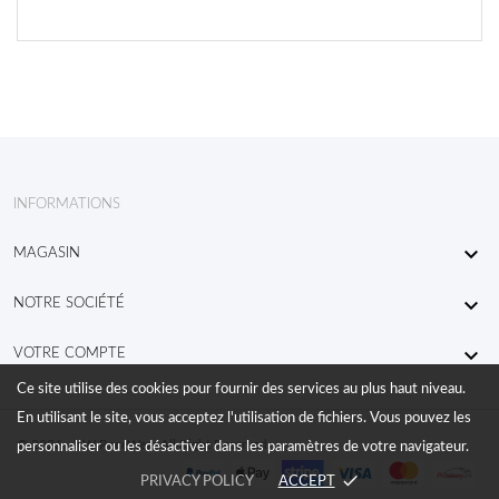
INFORMATIONS

MAGASIN

NOTRE SOCIÉTÉ

VOTRE COMPTE
Ce site utilise des cookies pour fournir des services au plus haut niveau.
En utilisant le site, vous acceptez l'utilisation de fichiers. Vous pouvez les
© 2026 - KW RaceWear All Right Reserved
personnaliser ou les désactiver dans les paramètres de votre navigateur.
done
PRIVACY POLICY
ACCEPT