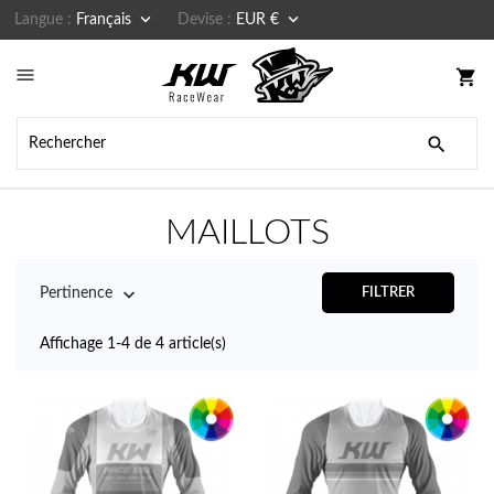


Langue :
Français
Devise :
EUR €

shopping_cart

MAILLOTS

Pertinence
FILTRER
Affichage 1-4 de 4 article(s)