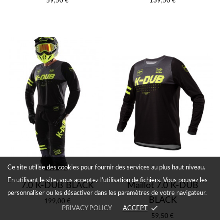
59,50 €
139,50 €
Ce site utilise des cookies pour fournir des services au plus haut niveau.
En utilisant le site, vous acceptez l'utilisation de fichiers. Vous pouvez les
7.0 K-DUB BLACK
Maillot 7.0 K-DUB
personnaliser ou les désactiver dans les paramètres de votre navigateur.
BLACK
199,00 €
done
PRIVACY POLICY
ACCEPT
59,50 €