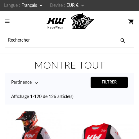


Langue :
Français
Devise :
EUR €

shopping_cart

MONTRE TOUT

Pertinence
FILTRER
Affichage 1-120 de 126 article(s)