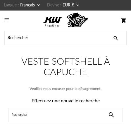


Langue :
Français
Devise :
EUR €

shopping_cart

VESTE SOFTSHELL À
CAPUCHE
Veuillez nous excuser pour le désagrément.
Effectuez une nouvelle recherche
