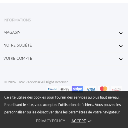
INFORMATIONS

MAGASIN

NOTRE SOCIÉTÉ

VOTRE COMPTE
© 2026 - KW RaceWear All Right Reserved
Ce site utilise des cookies pour fournir des services au plus haut niveau.
En utilisant le site, vous acceptez l'utilisation de fichiers. Vous pouvez les
personnaliser ou les désactiver dans les paramètres de votre navigateur.
done
PRIVACY POLICY
ACCEPT