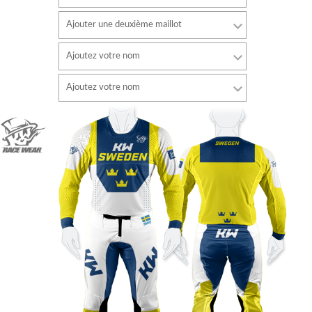
Ajouter une deuxième maillot
Ajoutez votre nom
Police de caractère
Ajoutez votre nom
style
Police de caractère
Couleur de la police
style
Couleur de la police
Couleur du contour
Couleur du contour
Sans contour
Sans contour
AJOUTER
AJOUTER