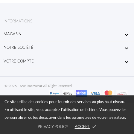
INFORMATIONS

MAGASIN

NOTRE SOCIÉTÉ

VOTRE COMPTE
© 2026 - KW RaceWear All Right Reserved
Ce site utilise des cookies pour fournir des services au plus haut niveau.
En utilisant le site, vous acceptez l'utilisation de fichiers. Vous pouvez les
personnaliser ou les désactiver dans les paramètres de votre navigateur.
done
PRIVACY POLICY
ACCEPT