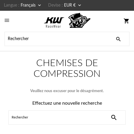


Langue :
Français
Devise :
EUR €

shopping_cart

CHEMISES DE
COMPRESSION
Veuillez nous excuser pour le désagrément.
Effectuez une nouvelle recherche
