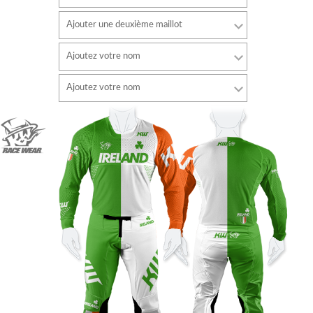
Ajouter une deuxième maillot
Ajoutez votre nom
Police de caractère
Ajoutez votre nom
style
Police de caractère
Couleur de la police
style
Couleur de la police
Couleur du contour
Couleur du contour
Sans contour
Sans contour
AJOUTER
AJOUTER