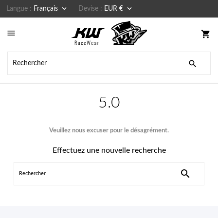


Langue :
Français
Devise :
EUR €

shopping_cart

5.0
Veuillez nous excuser pour le désagrément.
Effectuez une nouvelle recherche
