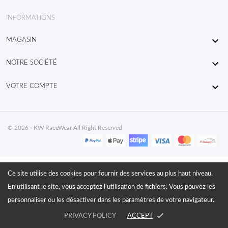
INFORMATIONS

MAGASIN

NOTRE SOCIÉTÉ

VOTRE COMPTE
© 2026 - KW RaceWear All Right Reserved
Ce site utilise des cookies pour fournir des services au plus haut niveau.
En utilisant le site, vous acceptez l'utilisation de fichiers. Vous pouvez les
personnaliser ou les désactiver dans les paramètres de votre navigateur.
done
PRIVACY POLICY
ACCEPT