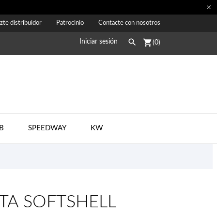

zte distribuidor
Patrocinio
Contacte con nosotros

shopping_cart
Iniciar sesión
(0)
B
SPEEDWAY
KW
TA SOFTSHELL