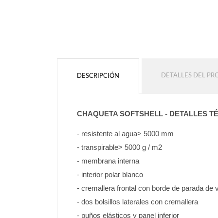
Sin contorno
Sin contorno
AÑADIR
AÑADIR
DETALLES DEL P
DESCRIPCIÓN
CHAQUETA SOFTSHELL - DETALLES T
- resistente al agua> 5000 mm
- transpirable> 5000 g / m2
- membrana interna
- interior polar blanco
- cremallera frontal con borde de parada de 
- dos bolsillos laterales con cremallera
- puños elásticos y panel inferior