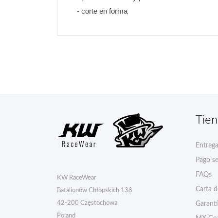
- corte en forma
Tie
Entreg
Pago s
FAQs
KW RaceWear
Carta 
Batalionów Chłopskich 138
42-200 Częstochowa
Garant
Poland