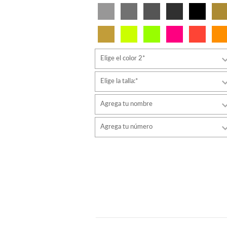
Elige el color 2*
Elige la talla:*
Agrega tu nombre
Tipo de letra
Agrega tu número
estilo
Tipo de letra
Color de fuente
estilo
Color de fuente
Color de contorno
Color de contorno