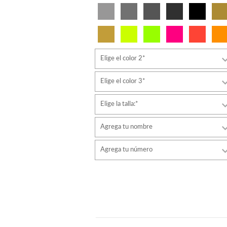
Elige el color 2*
Elige el color 3*
Elige la talla:*
Agrega tu nombre
Tipo de letra
Agrega tu número
estilo
Tipo de letra
Color de fuente
estilo
Color de fuente
Color de contorno