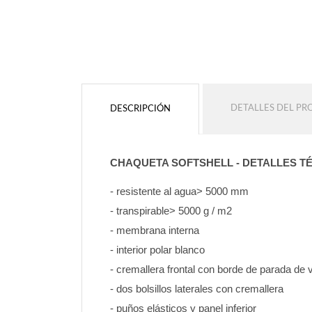
Color de contorno
Sin contorno
Sin contorno
AÑADIR
AÑADIR
DETALLES DEL P
DESCRIPCIÓN
CHAQUETA SOFTSHELL - DETALLES T
- resistente al agua> 5000 mm
- transpirable> 5000 g / m2
- membrana interna
- interior polar blanco
- cremallera frontal con borde de parada de 
- dos bolsillos laterales con cremallera
- puños elásticos y panel inferior