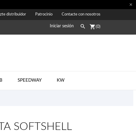

zte distribuidor
Patrocinio
Contacte con nosotros

shopping_cart
Iniciar sesión
(0)
B
SPEEDWAY
KW
A SOFTSHELL