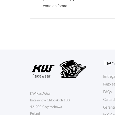
- corte en forma
Tie
Entreg
Pago s
FAQs
KW RaceWear
Carta 
Batalionów Chłopskich 138
42-200 Częstochowa
Garant
Poland