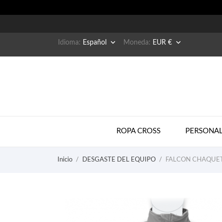


Idioma:
Español
Moneda:
EUR €
ROPA CROSS
PERSONAL
Inicio
DESGASTE DEL EQUIPO
FALCON CHAQUET