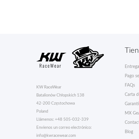
Tie
Entreg
Pago s
FAQs
KW RaceWear
Carta 
Batalionów Chłopskich 138
42-200 Częstochowa
Garant
Poland
MX Gea
Llámenos:
+48 505-032-339
Contac
Envíenos un correo electrónico:
Blog
info@kwracewear.com