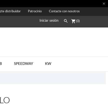

zte distribuidor
Patrocinio
Contacte con nosotros

shopping_cart
Iniciar sesión
(0)
B
SPEEDWAY
KW
LO