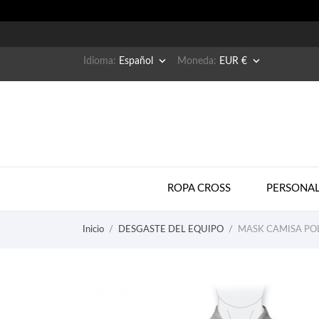


Idioma:
Español
Moneda:
EUR €
ROPA CROSS
PERSONAL
Inicio
DESGASTE DEL EQUIPO
MASK CAMISA PO