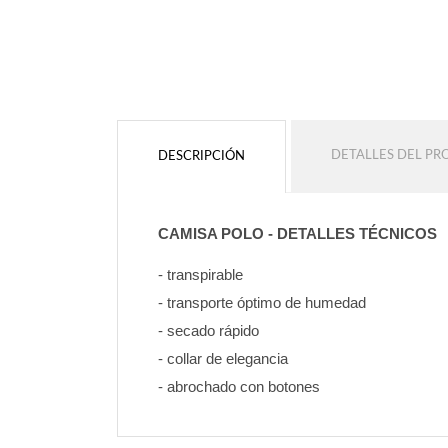
Color de contorno
Color de contorno
Sin contorno
Sin contorno
DETALLES DEL P
DESCRIPCIÓN
AÑADIR
AÑADIR
CAMISA POLO - DETALLES TÉCNICOS
- transpirable
- transporte óptimo de humedad
- secado rápido
- collar de elegancia
- abrochado con botones