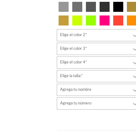
Elige el color 2*
Elige el color 3*
Elige el color 4*
Elige la talla:*
Agrega tu nombre
Tipo de letra
Agrega tu número
estilo
Tipo de letra
Color de fuente
estilo
Color de fuente