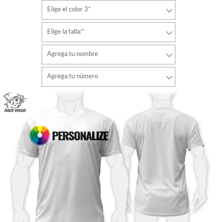
Elige el color 3*
Elige la talla:*
Agrega tu nombre
Tipo de letra
Agrega tu número
estilo
Tipo de letra
Color de fuente
estilo
Color de fuente
Color de contorno
Color de contorno
Sin contorno
Sin contorno
AÑADIR