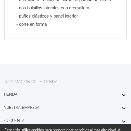
- dos bolsillos laterales con cremallera
- puños elásticos y panel inferior
- corte en forma
INFORMACIÓN DE LA TIENDA

TIENDA

NUESTRA EMPRESA

SU CUENTA
Este sitio utiliza cookies para proporcionar servicios al más alto nivel. Al