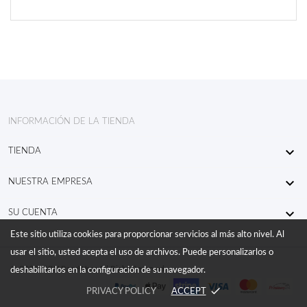
INFORMACIÓN DE LA TIENDA

TIENDA

NUESTRA EMPRESA

SU CUENTA
Este sitio utiliza cookies para proporcionar servicios al más alto nivel. Al
usar el sitio, usted acepta el uso de archivos. Puede personalizarlos o
© 2026 - KW RaceWear All Right Reserved
deshabilitarlos en la configuración de su navegador.
done
PRIVACY POLICY
ACCEPT