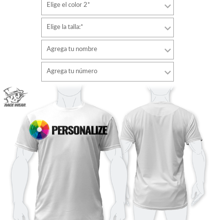
Elige el color 2*
Elige la talla:*
Agrega tu nombre
Tipo de letra
Agrega tu número
estilo
Tipo de letra
Color de fuente
estilo
Color de fuente
Color de contorno
Color de contorno
Sin contorno
Sin contorno
AÑADIR