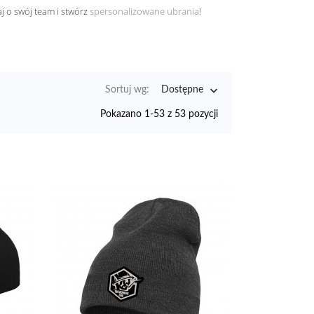
 o swój team i stwórz
spersonalizowane ubrania
!

Sortuj wg:
Dostępne
Pokazano 1-53 z 53 pozycji