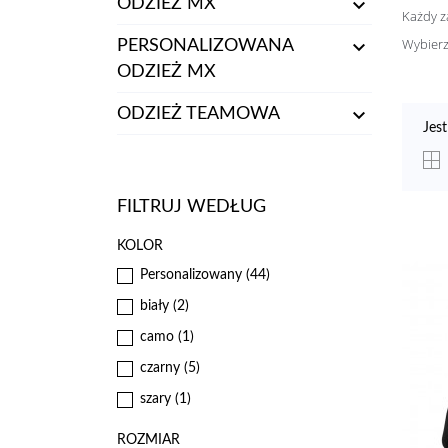

ODZIEŻ MX
Każdy z
Wybierz

PERSONALIZOWANA
ODZIEŻ MX

ODZIEŻ TEAMOWA
Jes
FILTRUJ WEDŁUG
KOLOR
Personalizowany
(44)
biały
(2)
camo
(1)
czarny
(5)
szary
(1)
ROZMIAR