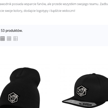
awodnik posiada wsparcie fanów, ale przede wszystkim swojego teamu. Zadbaj
cie swoje kolory, dodajcie logotypy i bądźcie widoczni!
t 53 produktów.