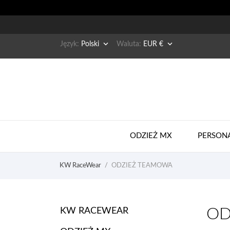


Język:
Polski
Waluta:
EUR €
ODZIEŻ MX
PERSON
KW RaceWear
ODZIEŻ TEAMOWA
OD
KW RACEWEAR