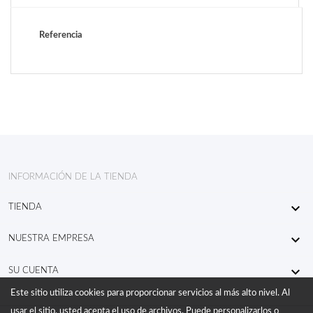
Referencia
INFORMACIÓN DE LA TIENDA

TIENDA

NUESTRA EMPRESA

SU CUENTA
Este sitio utiliza cookies para proporcionar servicios al más alto nivel. Al
usar el sitio, usted acepta el uso de archivos. Puede personalizarlos o