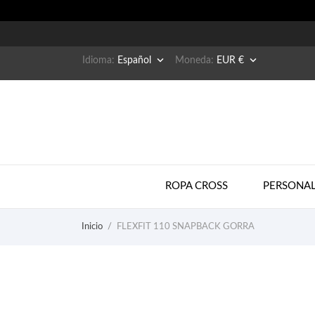


Idioma:
Español
Moneda:
EUR €
ROPA CROSS
PERSONAL
Inicio
FLEXFIT 110 SNAPBACK GORRA