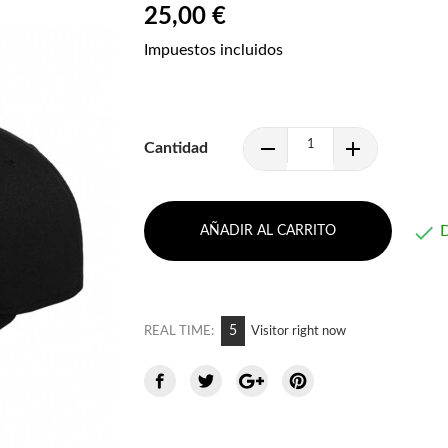
25,00 €
Impuestos incluidos
Cantidad

D
AÑADIR AL CARRITO
5
REAL TIME:
Visitor right now