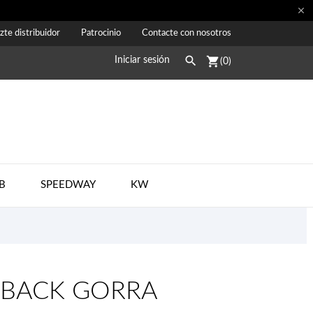

zte distribuidor
Patrocinio
Contacte con nosotros

shopping_cart
Iniciar sesión
(0)
B
SPEEDWAY
KW
APBACK GORRA