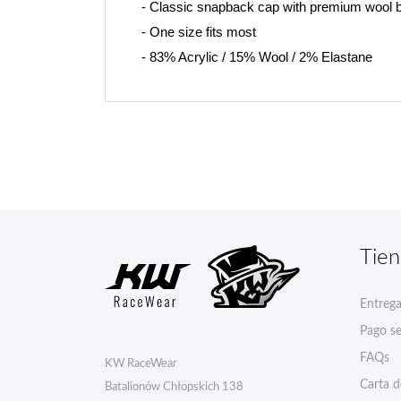
- 
Classic snapback cap with premium wool b
- One size fits most
- 83% Acrylic / 15% Wool / 2% Elastane
Tie
Entreg
Pago s
FAQs
KW RaceWear
Carta 
Batalionów Chłopskich 138