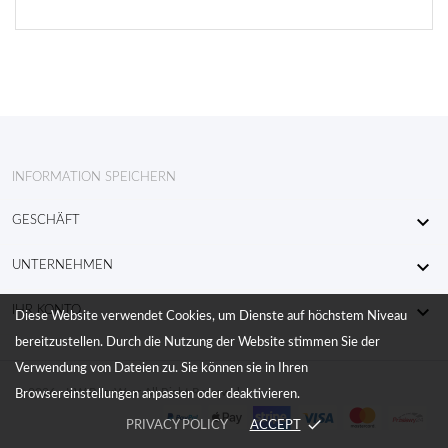
INFORMATION SPEICHERN

GESCHÄFT

UNTERNEHMEN

IHR KONTO
Diese Website verwendet Cookies, um Dienste auf höchstem Niveau
bereitzustellen. Durch die Nutzung der Website stimmen Sie der
Verwendung von Dateien zu. Sie können sie in Ihren
© 2026 - KW RaceWear All Right Reserved
Browsereinstellungen anpassen oder deaktivieren.
done
PRIVACY POLICY
ACCEPT