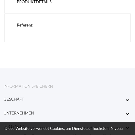
PRODUKTDETAILS
Referenz
INFORMATION SPEICHERN

GESCHÄFT

UNTERNEHMEN

IHR KONTO
Diese Website verwendet Cookies, um Dienste auf höchstem Niveau