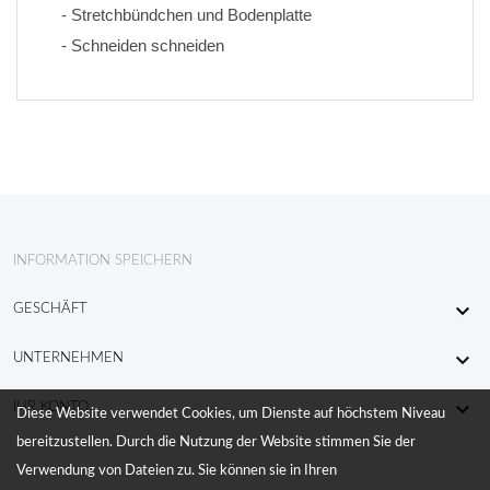
- Stretchbündchen und Bodenplatte
- Schneiden schneiden
INFORMATION SPEICHERN

GESCHÄFT

UNTERNEHMEN

IHR KONTO
Diese Website verwendet Cookies, um Dienste auf höchstem Niveau
bereitzustellen. Durch die Nutzung der Website stimmen Sie der
Verwendung von Dateien zu. Sie können sie in Ihren