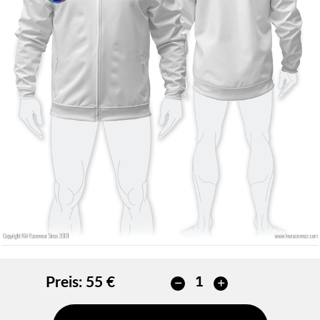
Konturfarbe
Keine kontur
Keine kontur
HINZUFÜGEN
HINZUFÜGEN
Preis:
55 €