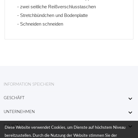
- zwei seitliche Reißverschlusstaschen
- Stretchbündchen und Bodenplatte
- Schneiden schneiden
INFORMATION SPEICHERN

GESCHÄFT

UNTERNEHMEN

IHR KONTO
Diese Website verwendet Cookies, um Dienste auf höchstem Niveau
bereitzustellen. Durch die Nutzung der Website stimmen Sie der