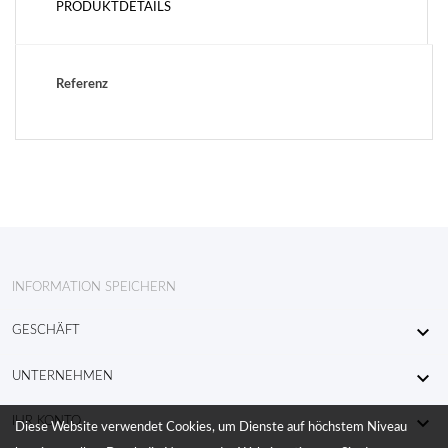
PRODUKTDETAILS
Referenz
INFORMATION SPEICHERN

GESCHÄFT

UNTERNEHMEN

IHR KONTO
Diese Website verwendet Cookies, um Dienste auf höchstem Niveau