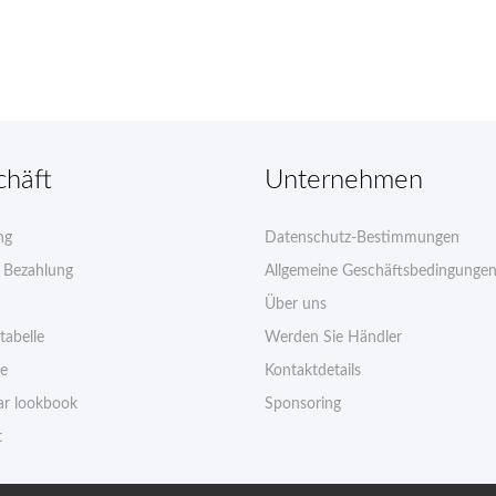
chäft
Unternehmen
ng
Datenschutz-Bestimmungen
e Bezahlung
Allgemeine Geschäftsbedingunge
Über uns
tabelle
Werden Sie Händler
ie
Kontaktdetails
r lookbook
Sponsoring
t