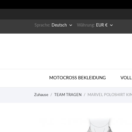


Sprache:
Deutsch
Währung:
EUR €
MOTOCROSS BEKLEIDUNG
VOLL
Zuhause
TEAM TRAGEN
MARVEL POLOSHIRT KI