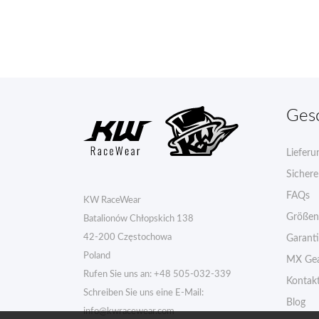
Ges
Lieferu
Sicher
FAQs
KW RaceWear
Größen
Batalionów Chłopskich 138
42-200 Częstochowa
Garant
Poland
MX Gea
Rufen Sie uns an:
+48 505-032-339
Kontak
Schreiben Sie uns eine E-Mail:
Blog
info@kwracewear.com