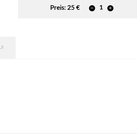
Preis:
25 €
LS