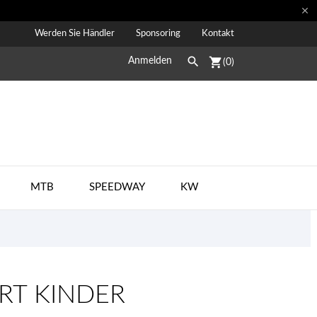

Werden Sie Händler
Sponsoring
Kontakt

shopping_cart
Anmelden
(0)
MTB
SPEEDWAY
KW
RT KINDER