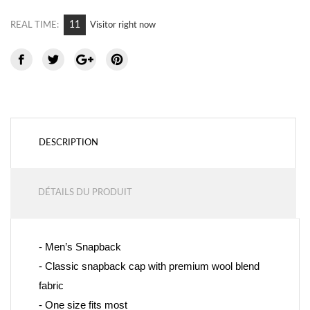
11
REAL TIME:
Visitor right now
DESCRIPTION
DÉTAILS DU PRODUIT
- Men’s Snapback
- 
Classic snapback cap with premium wool blend 
fabric
- One size fits most