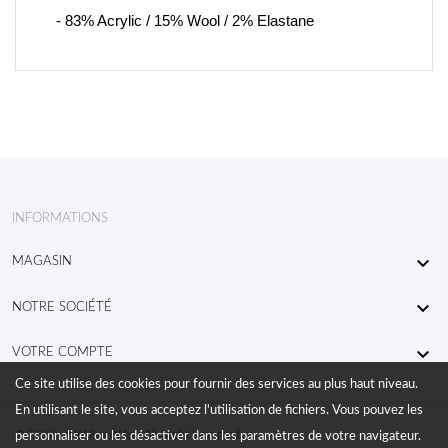
- 83% Acrylic / 15% Wool / 2% Elastane
INFORMATIONS

MAGASIN

NOTRE SOCIÉTÉ

VOTRE COMPTE
Ce site utilise des cookies pour fournir des services au plus haut niveau.
En utilisant le site, vous acceptez l'utilisation de fichiers. Vous pouvez les
© 2026 - KW RaceWear All Right Reserved
personnaliser ou les désactiver dans les paramètres de votre navigateur.