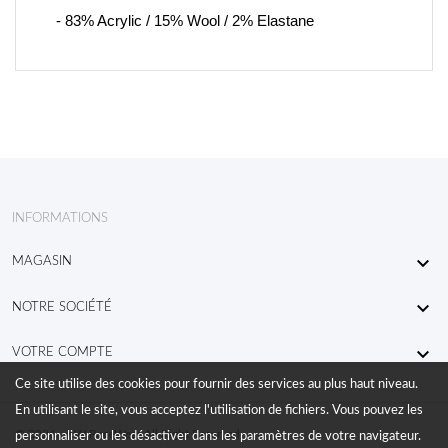
- 83% Acrylic / 15% Wool / 2% Elastane
INFORMATIONS

MAGASIN

NOTRE SOCIÉTÉ

VOTRE COMPTE
Ce site utilise des cookies pour fournir des services au plus haut niveau.
En utilisant le site, vous acceptez l'utilisation de fichiers. Vous pouvez les
© 2026 - KW RaceWear All Right Reserved
personnaliser ou les désactiver dans les paramètres de votre navigateur.