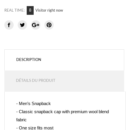
8
REAL TIME:
Visitor right now
DESCRIPTION
DÉTAILS DU PRODUIT
- Men’s Snapback
- 
Classic snapback cap with premium wool blend 
fabric
- One size fits most