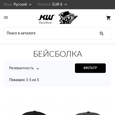


Язык:
Русский
Валюта:
EUR €

shopping_cart

БЕЙСБОЛКА

Релевантность
ФИЛЬТР
Показано 1-5 из 5