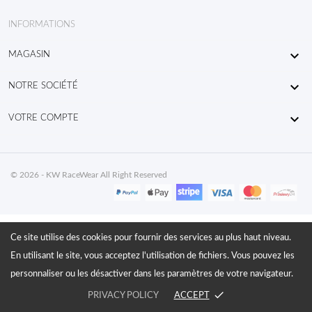
INFORMATIONS

MAGASIN

NOTRE SOCIÉTÉ

VOTRE COMPTE
© 2026 - KW RaceWear All Right Reserved
Ce site utilise des cookies pour fournir des services au plus haut niveau.
En utilisant le site, vous acceptez l'utilisation de fichiers. Vous pouvez les
personnaliser ou les désactiver dans les paramètres de votre navigateur.
done
PRIVACY POLICY
ACCEPT