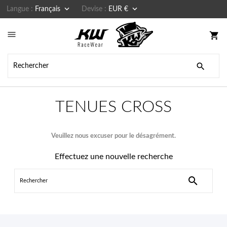


Langue :
Français
Devise :
EUR €

shopping_cart

TENUES CROSS
Veuillez nous excuser pour le désagrément.
Effectuez une nouvelle recherche
