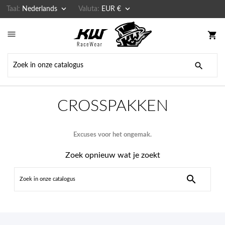


Taal:
Nederlands
Valuta:
EUR €

shopping_cart

CROSSPAKKEN
Excuses voor het ongemak.
Zoek opnieuw wat je zoekt
