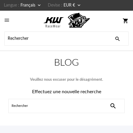


Langue :
Français
Devise :
EUR €

shopping_cart

BLOG
Veuillez nous excuser pour le désagrément.
Effectuez une nouvelle recherche
