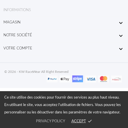
INFORMATIONS

MAGASIN

NOTRE SOCIÉTÉ

VOTRE COMPTE
© 2026 - KW RaceWear All Right Reserved
Ce site utilise des cookies pour fournir des services au plus haut niveau.
En utilisant le site, vous acceptez l'utilisation de fichiers. Vous pouvez les
personnaliser ou les désactiver dans les paramètres de votre navigateur.
done
PRIVACY POLICY
ACCEPT